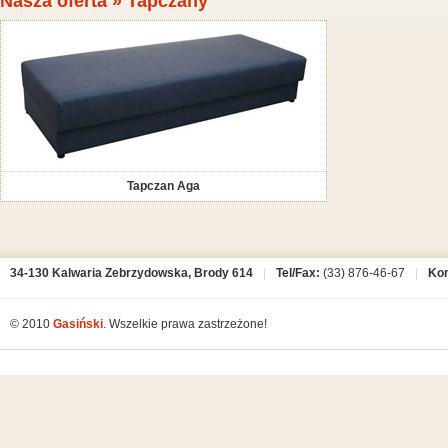
Nasza oferta » Tapczany
Tapczan Aga
34-130 Kalwaria Zebrzydowska, Brody 614
|
Tel/Fax:
(33) 876-46-67
|
Ko
© 2010
Gasiński
. Wszelkie prawa zastrzeżone!