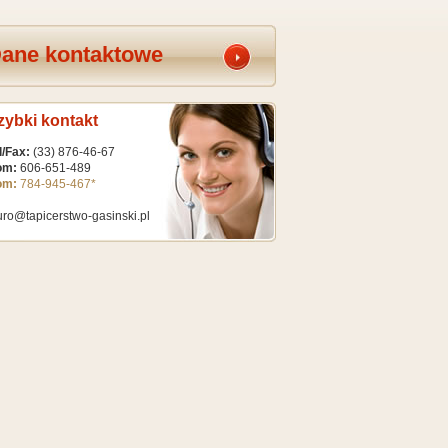
ane kontaktowe
zybki kontakt
l/Fax:
(33) 876-46-67
om:
606-651-489
om:
784-945-467
*
uro@tapicerstwo-gasinski.pl