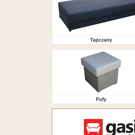
Tapczany
Pufy