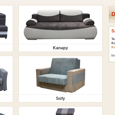
D
S
Te
K
K
Kanapy
bi
Sofy